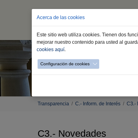
Acerca de las cookies
Este sitio web utiliza cookies. Tienen dos fun
Saltar
mejorar nuestro contenido para usted al guar
al
cookies aquí
.
contenido
principal
Configuración de cookies
Estás
Transparencia
C.- Inform. de Interés
C3.-
aquí:
C3.- Novedades