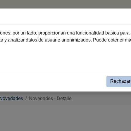
A.- Información Pública
B.- Dcho. Infor
ciones: por un lado, proporcionan una funcionalidad básica para 
dar y analizar datos de usuario anonimizados. Puede obtener m
Rechazar 
 Novedades
Novedades - Detalle