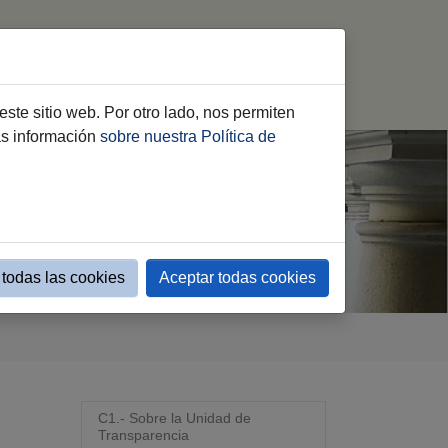
mación
C.- Inform. de Interés
Buscar
este sitio web. Por otro lado, nos permiten
ás información
sobre nuestra Política de
todas las cookies
Aceptar todas cookies
C1.- Sobre la Unidad de
Transparencia