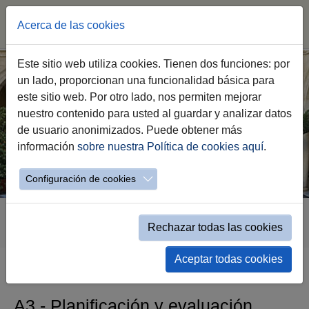
Acerca de las cookies
Saltar
Este sitio web utiliza cookies. Tienen dos funciones: por
al
un lado, proporcionan una funcionalidad básica para
contenido
este sitio web. Por otro lado, nos permiten mejorar
principal
nuestro contenido para usted al guardar y analizar datos
de usuario anonimizados. Puede obtener más
información
sobre nuestra Política de cookies aquí
.
Configuración de cookies
Estás
Transparencia
A.- Información Pública
aquí:
Rechazar todas las cookies
A3.- Planificación y evaluación
Aceptar todas cookies
A3.- Planificación y evaluación