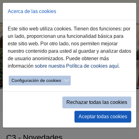
Acerca de las cookies
Saltar
Este sitio web utiliza cookies. Tienen dos funciones: por
al
un lado, proporcionan una funcionalidad básica para
contenido
este sitio web. Por otro lado, nos permiten mejorar
principal
nuestro contenido para usted al guardar y analizar datos
de usuario anonimizados. Puede obtener más
información
sobre nuestra Política de cookies aquí
.
Configuración de cookies
Estás
Transparencia
C.- Inform. de Interés
C3.- Novedades
aquí:
Rechazar todas las cookies
Novedades - Detalle
Aceptar todas cookies
C3.- Novedades