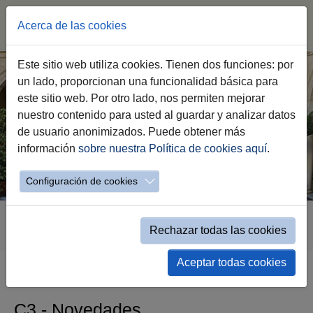
Acerca de las cookies
Saltar
Este sitio web utiliza cookies. Tienen dos funciones: por
al
un lado, proporcionan una funcionalidad básica para
contenido
este sitio web. Por otro lado, nos permiten mejorar
principal
nuestro contenido para usted al guardar y analizar datos
de usuario anonimizados. Puede obtener más
información
sobre nuestra Política de cookies aquí
.
Configuración de cookies
Estás
Transparencia
C.- Inform. de Interés
C3.- Novedades
aquí:
Rechazar todas las cookies
Novedades - Detalle
Aceptar todas cookies
C3.- Novedades