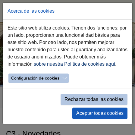
Acerca de las cookies
Saltar
Este sitio web utiliza cookies. Tienen dos funciones: por
al
un lado, proporcionan una funcionalidad básica para
contenido
este sitio web. Por otro lado, nos permiten mejorar
principal
nuestro contenido para usted al guardar y analizar datos
de usuario anonimizados. Puede obtener más
información
sobre nuestra Política de cookies aquí
.
Configuración de cookies
Estás
Transparencia
C.- Inform. de Interés
C3.- Novedades
aquí:
Rechazar todas las cookies
Novedades - Detalle
Aceptar todas cookies
C3.- Novedades