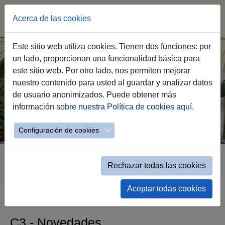
Acerca de las cookies
Saltar
Este sitio web utiliza cookies. Tienen dos funciones: por
al
un lado, proporcionan una funcionalidad básica para
contenido
este sitio web. Por otro lado, nos permiten mejorar
principal
nuestro contenido para usted al guardar y analizar datos
de usuario anonimizados. Puede obtener más
información
sobre nuestra Política de cookies aquí
.
Configuración de cookies
Estás
Transparencia
C.- Inform. de Interés
C3.- Novedades
aquí:
Rechazar todas las cookies
Novedades - Detalle
Aceptar todas cookies
C3.- Novedades