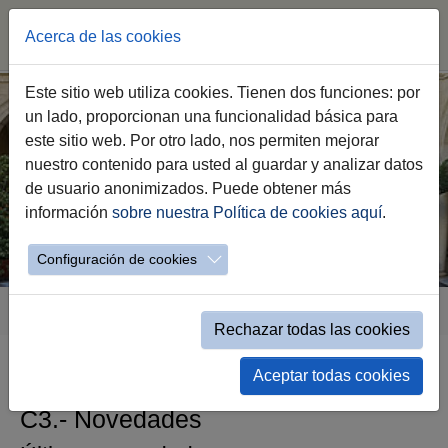
Acerca de las cookies
Saltar
Este sitio web utiliza cookies. Tienen dos funciones: por
al
un lado, proporcionan una funcionalidad básica para
contenido
este sitio web. Por otro lado, nos permiten mejorar
principal
nuestro contenido para usted al guardar y analizar datos
de usuario anonimizados. Puede obtener más
información
sobre nuestra Política de cookies aquí
.
Configuración de cookies
Estás
Transparencia
C.- Inform. de Interés
C3.- Novedades
aquí:
Rechazar todas las cookies
Aceptar todas cookies
C3.- Novedades