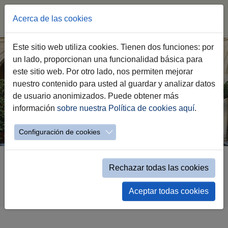
Acerca de las cookies
Saltar
Este sitio web utiliza cookies. Tienen dos funciones: por
al
un lado, proporcionan una funcionalidad básica para
contenido
este sitio web. Por otro lado, nos permiten mejorar
principal
nuestro contenido para usted al guardar y analizar datos
de usuario anonimizados. Puede obtener más
información
sobre nuestra Política de cookies aquí
.
Configuración de cookies
Estás
Transparencia
A.- Información Pública
aquí:
Rechazar todas las cookies
A2.- Información organizativa
A2.c) Personal municipal
Aceptar todas cookies
RPT (Relac. Puestos Trabajo)